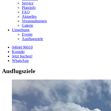
Service
Platzinfo
FAQ
Aktuelles
Veranstaltungen
Galerie
Umgebung
Events
Ausflugsziele
04644 96010
Kontakt
Jetzt buchen!
WhatsApp
Ausflugsziele