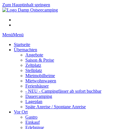
Zum Hauptinhalt springen
Menü
Menü
Startseite
Übernachten
Angebote
Saison & Preise
Zeltplatz
Stellplatz
Mietmobilheime
Mietwohnwagen
Ferienhäuser
- NEU - Campingfässer ab sofort buchbar
Dauercamping
Lageplan
Späte Anreise / Spontane Anreise
Vor Ort
Gastro
Einkauf
Erlebnisse