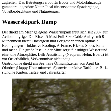
zugreifen
.
Das Betretungsverbot für Boote und Motorfahrzeuge
garantiert ungestörte Natur. Ideal für entspannte Spaziergänge,
Vogelbeobachtung und Naturgenuss.
Wasserskipark Damp
Der direkt am Meer gelegene Wasserskipark freut sich seit 2007 auf
Actionhungrige
.
Die Rixen-5‑Mast-Full‑Size‑Cable-Anlage mit 9
Mitnehmern bietet Einsteigern und Fortgeschrittenen optimale
Bedingungen – inklusive Rooftop, A‑Frame, Kicker, Slider, Rails
und mehr
.
Die große Insel in der Mitte sorgt für ruhiges Wasser und
eine tolle Atmosphäre. Leih-Ausrüstung (Neopren, Helm, Board) ist
vor Ort erhältlich, Vorkenntnisse nicht nötig
.
Gastronomie direkt am See, faire Öffnungszeiten von April bis
Oktober (Happy Hour mittwochs!) sowie attraktive Tarife – z. B. 1-
stündige Karten, Tages‑ und Jahreskarten
.