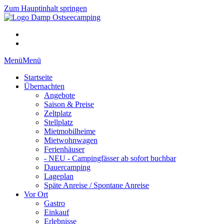
Zum Hauptinhalt springen
Menü
Menü
Startseite
Übernachten
Angebote
Saison & Preise
Zeltplatz
Stellplatz
Mietmobilheime
Mietwohnwagen
Ferienhäuser
- NEU - Campingfässer ab sofort buchbar
Dauercamping
Lageplan
Späte Anreise / Spontane Anreise
Vor Ort
Gastro
Einkauf
Erlebnisse