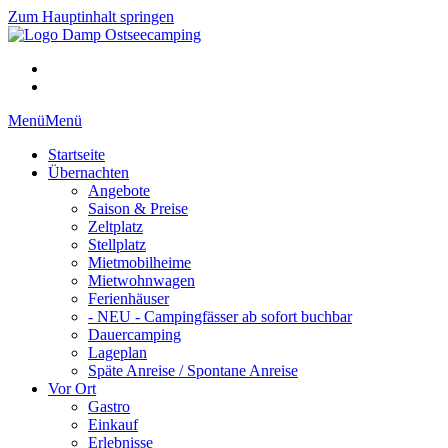
Zum Hauptinhalt springen
Menü
Menü
Startseite
Übernachten
Angebote
Saison & Preise
Zeltplatz
Stellplatz
Mietmobilheime
Mietwohnwagen
Ferienhäuser
- NEU - Campingfässer ab sofort buchbar
Dauercamping
Lageplan
Späte Anreise / Spontane Anreise
Vor Ort
Gastro
Einkauf
Erlebnisse