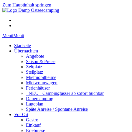
Zum Hauptinhalt springen
Menü
Menü
Startseite
Übernachten
Angebote
Saison & Preise
Zeltplatz
Stellplatz
Mietmobilheime
Mietwohnwagen
Ferienhäuser
- NEU - Campingfässer ab sofort buchbar
Dauercamping
Lageplan
Späte Anreise / Spontane Anreise
Vor Ort
Gastro
Einkauf
Erlebnisse