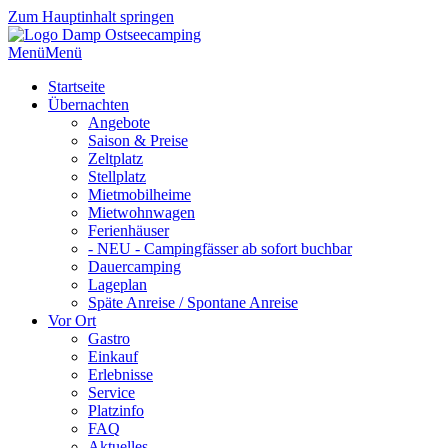
Zum Hauptinhalt springen
Menü
Menü
Startseite
Übernachten
Angebote
Saison & Preise
Zeltplatz
Stellplatz
Mietmobilheime
Mietwohnwagen
Ferienhäuser
- NEU - Campingfässer ab sofort buchbar
Dauercamping
Lageplan
Späte Anreise / Spontane Anreise
Vor Ort
Gastro
Einkauf
Erlebnisse
Service
Platzinfo
FAQ
Aktuelles