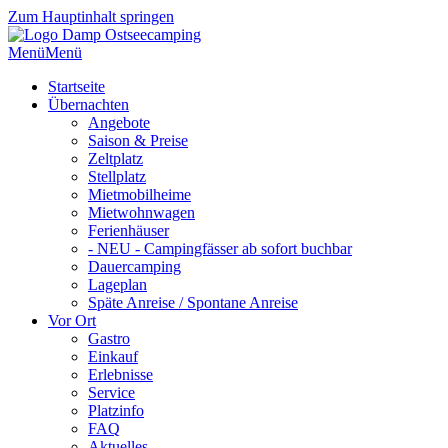
Zum Hauptinhalt springen
Menü
Menü
Startseite
Übernachten
Angebote
Saison & Preise
Zeltplatz
Stellplatz
Mietmobilheime
Mietwohnwagen
Ferienhäuser
- NEU - Campingfässer ab sofort buchbar
Dauercamping
Lageplan
Späte Anreise / Spontane Anreise
Vor Ort
Gastro
Einkauf
Erlebnisse
Service
Platzinfo
FAQ
Aktuelles