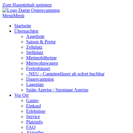
Zum Hauptinhalt springen
Menü
Menü
Startseite
Übernachten
Angebote
Saison & Preise
Zeltplatz
Stellplatz
Mietmobilheime
Mietwohnwagen
Ferienhäuser
- NEU - Campingfässer ab sofort buchbar
Dauercamping
Lageplan
Späte Anreise / Spontane Anreise
Vor Ort
Gastro
Einkauf
Erlebnisse
Service
Platzinfo
FAQ
Aktuelles