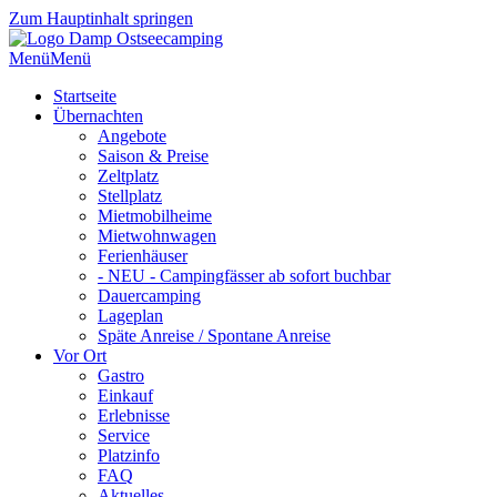
Zum Hauptinhalt springen
Menü
Menü
Startseite
Übernachten
Angebote
Saison & Preise
Zeltplatz
Stellplatz
Mietmobilheime
Mietwohnwagen
Ferienhäuser
- NEU - Campingfässer ab sofort buchbar
Dauercamping
Lageplan
Späte Anreise / Spontane Anreise
Vor Ort
Gastro
Einkauf
Erlebnisse
Service
Platzinfo
FAQ
Aktuelles