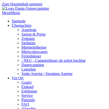
Zum Hauptinhalt springen
Menü
Menü
Startseite
Übernachten
Angebote
Saison & Preise
Zeltplatz
Stellplatz
Mietmobilheime
Mietwohnwagen
Ferienhäuser
- NEU - Campingfässer ab sofort buchbar
Dauercamping
Lageplan
Späte Anreise / Spontane Anreise
Vor Ort
Gastro
Einkauf
Erlebnisse
Service
Platzinfo
FAQ
Aktuelles