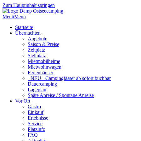
Zum Hauptinhalt springen
Menü
Menü
Startseite
Übernachten
Angebote
Saison & Preise
Zeltplatz
Stellplatz
Mietmobilheime
Mietwohnwagen
Ferienhäuser
- NEU - Campingfässer ab sofort buchbar
Dauercamping
Lageplan
Späte Anreise / Spontane Anreise
Vor Ort
Gastro
Einkauf
Erlebnisse
Service
Platzinfo
FAQ
Aktuelles