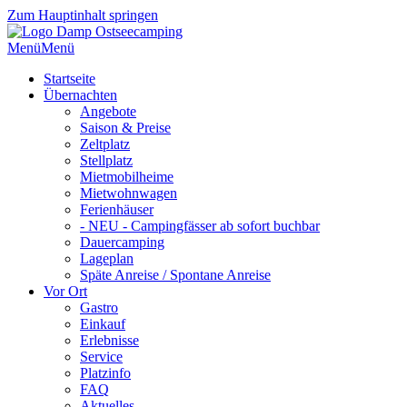
Zum Hauptinhalt springen
Menü
Menü
Startseite
Übernachten
Angebote
Saison & Preise
Zeltplatz
Stellplatz
Mietmobilheime
Mietwohnwagen
Ferienhäuser
- NEU - Campingfässer ab sofort buchbar
Dauercamping
Lageplan
Späte Anreise / Spontane Anreise
Vor Ort
Gastro
Einkauf
Erlebnisse
Service
Platzinfo
FAQ
Aktuelles