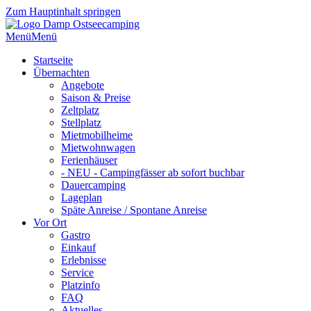
Zum Hauptinhalt springen
Menü
Menü
Startseite
Übernachten
Angebote
Saison & Preise
Zeltplatz
Stellplatz
Mietmobilheime
Mietwohnwagen
Ferienhäuser
- NEU - Campingfässer ab sofort buchbar
Dauercamping
Lageplan
Späte Anreise / Spontane Anreise
Vor Ort
Gastro
Einkauf
Erlebnisse
Service
Platzinfo
FAQ
Aktuelles