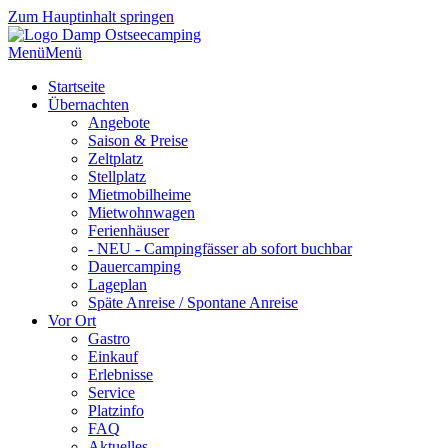
Zum Hauptinhalt springen
Menü
Menü
Startseite
Übernachten
Angebote
Saison & Preise
Zeltplatz
Stellplatz
Mietmobilheime
Mietwohnwagen
Ferienhäuser
- NEU - Campingfässer ab sofort buchbar
Dauercamping
Lageplan
Späte Anreise / Spontane Anreise
Vor Ort
Gastro
Einkauf
Erlebnisse
Service
Platzinfo
FAQ
Aktuelles